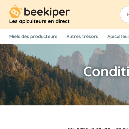
Rec
de
prod
Miels des producteurs
Autres trésors
Apiculteu
Conditi