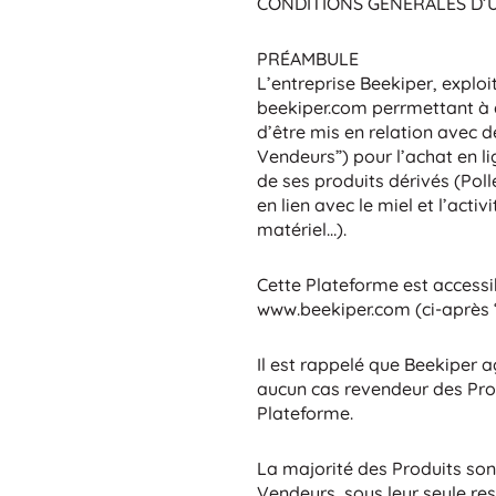
CONDITIONS GÉNÉRALES D’U
PRÉAMBULE
L’entreprise Beekiper, exploi
beekiper.com perrmettant à de
d’être mis en relation avec 
Vendeurs”) pour l’achat en li
de ses produits dérivés (Polle
en lien avec le miel et l’activ
matériel…).
Cette Plateforme est accessib
www.beekiper.com (ci-après 
Il est rappelé que Beekiper 
aucun cas revendeur des Pro
Plateforme.
La majorité des Produits sont
Vendeurs, sous leur seule re